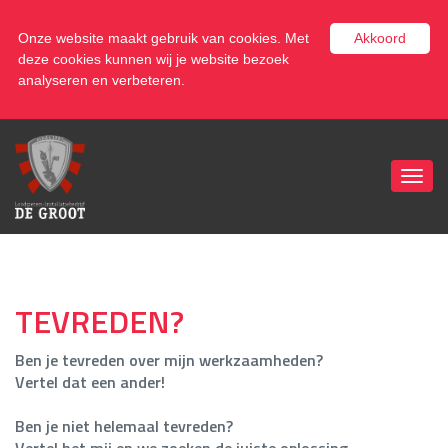
0346 - 831661
Onze website maakt gebruik van cookies. Met
Akkoord
info@loodgietersbedrijfdegroot.nl
deze cookies kunnen wij je website bezoek
analyseren en verbeteren.
Toggl
navig
TEVREDEN?
Ben je tevreden over mijn werkzaamheden?
Vertel dat een ander!
Ben je niet helemaal tevreden?