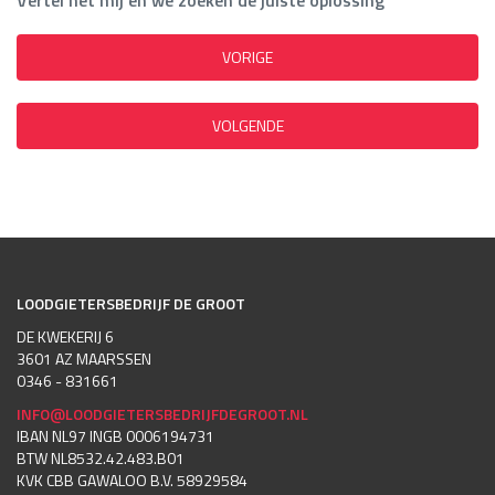
Vertel het mij en we zoeken de juiste oplossing
VORIGE
VOLGENDE
LOODGIETERSBEDRIJF DE GROOT
DE KWEKERIJ 6
3601 AZ MAARSSEN
0346 - 831661
INFO@LOODGIETERSBEDRIJFDEGROOT.NL
IBAN NL97 INGB 0006194731
BTW NL8532.42.483.B01
KVK CBB GAWALOO B.V. 58929584